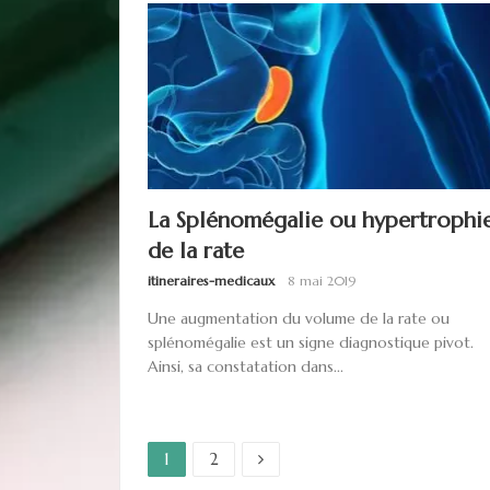
La Splénomégalie ou hypertrophi
de la rate
itineraires-medicaux
8 mai 2019
Une augmentation du volume de la rate ou
splénomégalie est un signe diagnostique pivot.
Ainsi, sa constatation dans...
Page
Page
Pagination
1
2