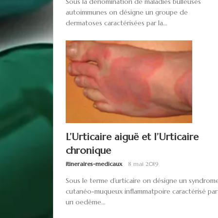
Sous la dénomination de maladies bulleuses
autoimmunes on désigne un groupe de
dermatoses caractérisées par la...
L’Urticaire aiguë et l’Urticaire
chronique
itineraires-medicaux
8 mai 2019
Sous le terme d’urticaire on désigne un syndrom
cutanéo-muqueux inflammatpoire caractérisé par
un oedème...