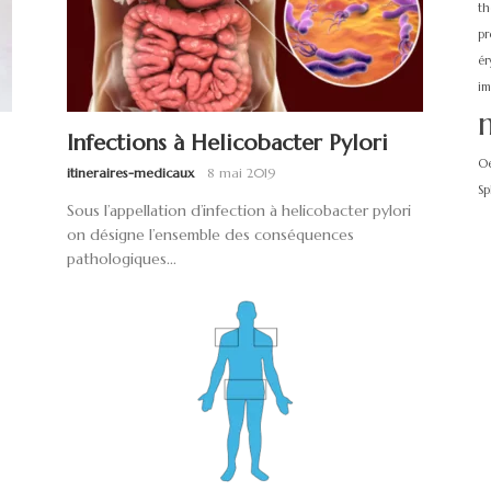
th
pr
ér
i
Infections à Helicobacter Pylori
O
itineraires-medicaux
8 mai 2019
Sp
Sous l’appellation d’infection à helicobacter pylori
on désigne l’ensemble des conséquences
pathologiques...