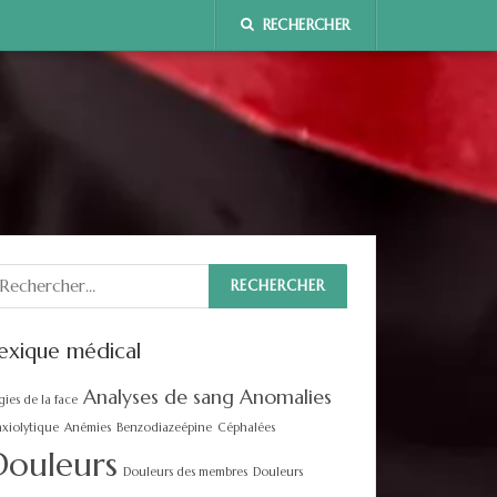
RECHERCHER
echercher :
exique médical
Analyses de sang
Anomalies
gies de la face
xiolytique
Anémies
Benzodiazeépine
Céphalées
Douleurs
Douleurs des membres
Douleurs