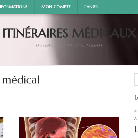
NFORMATIONS
MON COMPTE
PANIER
ITINÉRAIRES MÉDICAUX
OUVRAGE DIGITAL DE C. MASSOT
R
 médical
L
Al
An