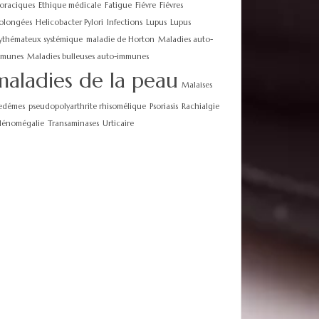
oraciques
Ethique médicale
Fatigue
Fiévre
Fiévres
olongées
Helicobacter Pylori
Infections
Lupus
Lupus
ythémateux systémique
maladie de Horton
Maladies auto-
mmunes
Maladies bulleuses auto-immunes
maladies de la peau
Malaises
edémes
pseudopolyarthrite rhisomélique
Psoriasis
Rachialgie
lénomégalie
Transaminases
Urticaire