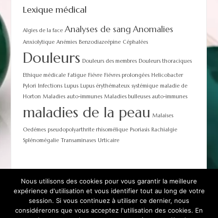
Lexique médical
Analyses de sang
Anomalies
Algies de la face
Anxiolytique
Anémies
Benzodiazeépine
Céphalées
Douleurs
Douleurs des membres
Douleurs thoraciques
Ethique médicale
Fatigue
Fiévre
Fiévres prolongées
Helicobacter
Pylori
Infections
Lupus
Lupus érythémateux systémique
maladie de
Horton
Maladies auto-immunes
Maladies bulleuses auto-immunes
maladies de la peau
Malaises
Oedémes
pseudopolyarthrite rhisomélique
Psoriasis
Rachialgie
Splénomégalie
Transaminases
Urticaire
Nous utilisons des cookies pour vous garantir la meilleure
expérience d'utilisation et vous identifier tout au long de votre
session. Si vous continuez à utiliser ce dernier, nous
Contact
Conditions Générales
considérerons que vous acceptez l'utilisation des cookies. En