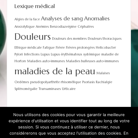
Lexique médical
Analyses de sang
Anomalies
Algies de la face
Anxiolytique
Anémies
Benzodiazeépine
Céphalées
Douleurs
Douleurs des membres
Douleurs thoraciques
Ethique médicale
Fatigue
Fiévre
Fiévres prolongées
Helicobacter
Pylori
Infections
Lupus
Lupus érythémateux systémique
maladie de
Horton
Maladies auto-immunes
Maladies bulleuses auto-immunes
maladies de la peau
Malaises
Oedémes
pseudopolyarthrite rhisomélique
Psoriasis
Rachialgie
Splénomégalie
Transaminases
Urticaire
Nous utilisons des cookies pour vous garantir la meilleure
expérience d'utilisation et vous identifier tout au long de votre
session. Si vous continuez à utiliser ce dernier, nous
Contact
Conditions Générales
considérerons que vous acceptez l'utilisation des cookies. En